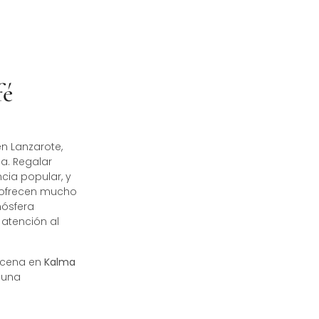
fé
en Lanzarote,
a. Regalar
cia popular, y
 ofrecen mucho
mósfera
atención al
a cena en
Kalma
 una