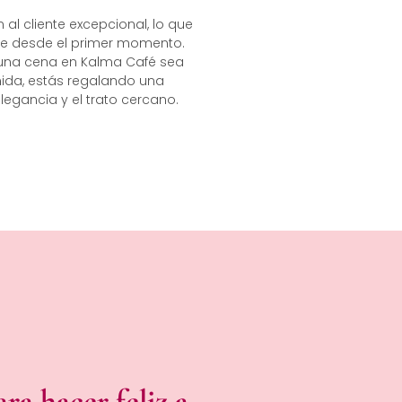
al cliente excepcional, lo que
le desde el primer momento.
 una cena en Kalma Café sea
mida, estás regalando una
egancia y el trato cercano.
a hacer feliz a