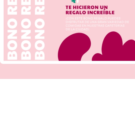
+ 
25