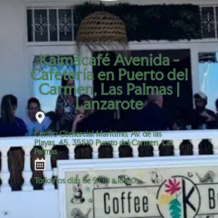
Kalmacafé Avenida -
Cafetería en Puerto del
Carmen, Las Palmas |
Lanzarote
Centro Comercial Marítimo, Av. de las
Playas, 45, 35510 Puerto del Carmen, Las
Palmas
Todos los días de 9:00 a 16:00